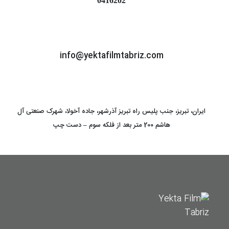
0416202
info@yektafilmtabriz.com
ایران، تبریز، جنب پلیس راه تبریز آذرشهر، جاده آخولا، شهرک صنعتی آل
هاشم 200 متر بعد از فلکه سوم – دست چپ