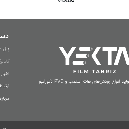
0416202
دست
پنل م
کاتال
اخبار 
لید انواع روکش‌های هات استمپ و PVC دکوراتیو
ارتباط
درباره