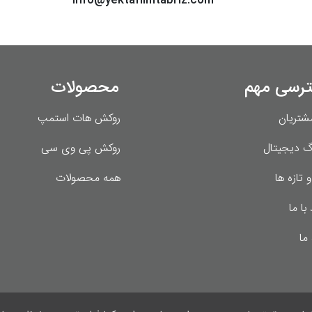
info@yektafilmtabriz.com
رسی مهم
محصولات
شتریان
روکش هات استمپ
وگ دیجیتال
روکش پی وی سی
و تازه ها
همه محصولات
 با ما
 ما