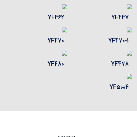
YF462
YF447
YF470
YF470-1
YF480
YF478
YF5004