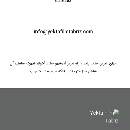
0416202
info@yektafilmtabriz.com
ایران، تبریز، جنب پلیس راه تبریز آذرشهر، جاده آخولا، شهرک صنعتی آل
هاشم 200 متر بعد از فلکه سوم – دست چپ