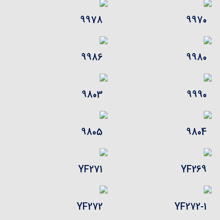
9978
9970
9986
9980
9803
9990
9805
9804
YF271
YF269
YF272
YF272-1