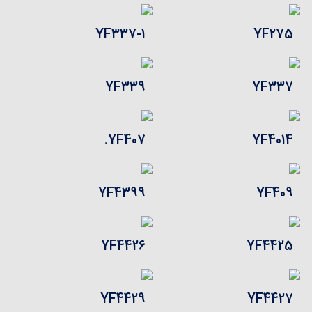
YF337-1
YF275
YF339
YF337
YF407.
YF4014
YF4399
YF409
YF4426
YF4425
YF4429
YF4427