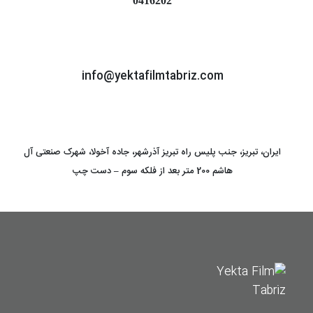
0416202
info@yektafilmtabriz.com
ایران، تبریز، جنب پلیس راه تبریز آذرشهر، جاده آخولا، شهرک صنعتی آل
هاشم 200 متر بعد از فلکه سوم – دست چپ